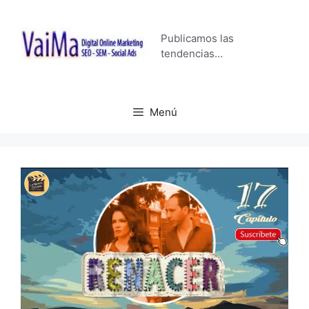
Saltar
al
Publicamos las
contenido
tendencias…
Menú