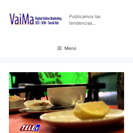
Saltar
al
Publicamos las
contenido
tendencias…
Menú