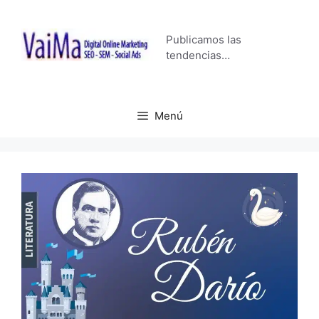
Saltar
al
Publicamos las
contenido
tendencias…
Menú