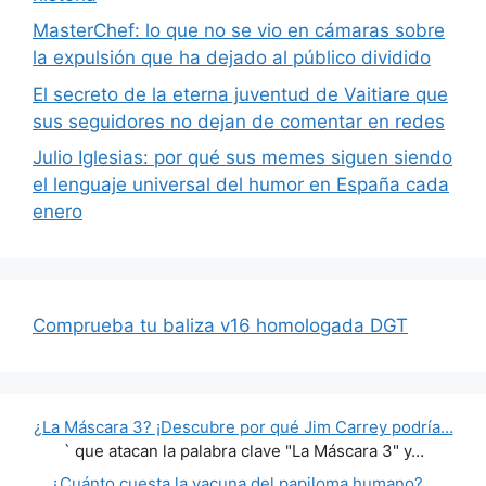
MasterChef: lo que no se vio en cámaras sobre
la expulsión que ha dejado al público dividido
El secreto de la eterna juventud de Vaitiare que
sus seguidores no dejan de comentar en redes
Julio Iglesias: por qué sus memes siguen siendo
el lenguaje universal del humor en España cada
enero
Comprueba tu baliza v16 homologada DGT
¿La Máscara 3? ¡Descubre por qué Jim Carrey podría…
` que atacan la palabra clave "La Máscara 3" y…
¿Cuánto cuesta la vacuna del papiloma humano?…