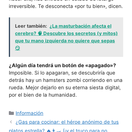
irreversible. Te desconecta «por tu bien», dicen.
Leer también:
¿La masturbación afecta el
cerebro? 🧠 Descubre los secretos (y mitos)
que tu mano izquierda no quiere que sepas
😏
¿Algún día tendrá un botón de «apagado»?
Imposible. Si lo apagaran, se descubriría que
detrás hay un hamsters zombi corriendo en una
rueda. Mejor dejarlo en su eterna siesta digital,
por el bien de la humanidad.
Categorías
Información
¿Gas para cocinar: el héroe anónimo de tus
platos estrella? 🔥👨🍳 (¡y el truco para no