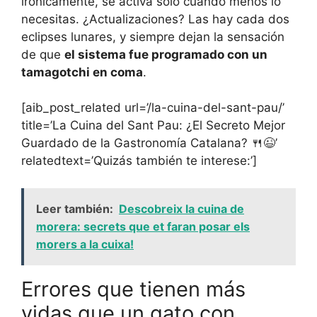
irónicamente, se activa solo cuando menos lo
necesitas. ¿Actualizaciones? Las hay cada dos
eclipses lunares, y siempre dejan la sensación
de que
el sistema fue programado con un
tamagotchi en coma
.
[aib_post_related url=’/la-cuina-del-sant-pau/’
title=’La Cuina del Sant Pau: ¿El Secreto Mejor
Guardado de la Gastronomía Catalana? 🍴😉’
relatedtext=’Quizás también te interese:’]
Leer también:
Descobreix la cuina de
morera: secrets que et faran posar els
morers a la cuixa!
Errores que tienen más
vidas que un gato con