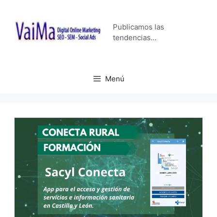
Saltar
al
Publicamos las
contenido
tendencias…
Menú