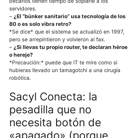
becarios tienen tiempo de soplarle a los
servidores.
–
¿El “búnker sanitario” usa tecnología de los
80 o es solo vibra retro?
*Se dice* que el sistema se actualizó en 1997,
pero se arrepintieron y volvieron al fax.
–
¿Si llevas tu propio router, te declaran héroe
o hereje?
*Precaución:* puede que IT te mire como si
hubieras llevado un tamagotchi a una cirugía
robótica.
Sacyl Conecta: la
pesadilla que no
necesita botón de
«apagado» (porque