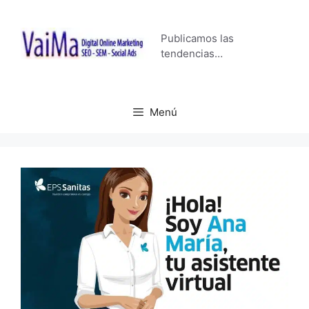
Saltar
al
Publicamos las
contenido
tendencias…
Menú