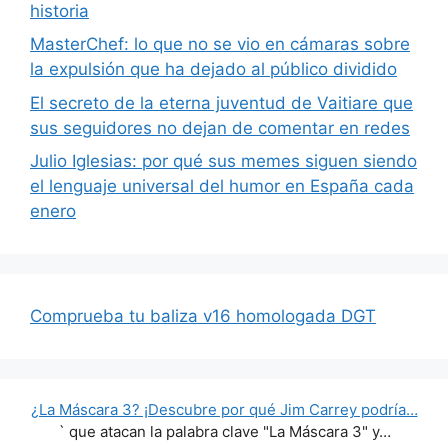
historia
MasterChef: lo que no se vio en cámaras sobre
la expulsión que ha dejado al público dividido
El secreto de la eterna juventud de Vaitiare que
sus seguidores no dejan de comentar en redes
Julio Iglesias: por qué sus memes siguen siendo
el lenguaje universal del humor en España cada
enero
Comprueba tu baliza v16 homologada DGT
¿La Máscara 3? ¡Descubre por qué Jim Carrey podría…
` que atacan la palabra clave "La Máscara 3" y…