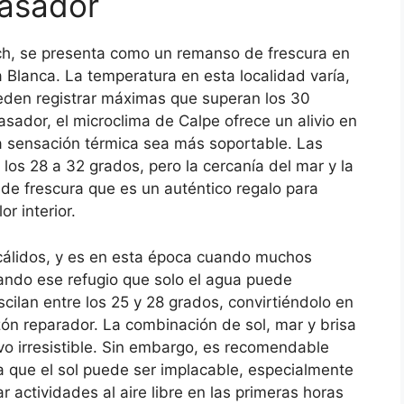
rasador
ach, se presenta como un remanso de frescura en
a Blanca. La temperatura en esta localidad varía,
eden registrar máximas que superan los 30
asador, el microclima de Calpe ofrece un alivio en
a sensación térmica sea más soportable. Las
os 28 a 32 grados, pero la cercanía del mar y la
de frescura que es un auténtico regalo para
r interior.
 cálidos, y es en esta época cuando muchos
cando ese refugio que solo el agua puede
cilan entre los 25 y 28 grados, convirtiéndolo en
zón reparador. La combinación de sol, mar y brisa
vo irresistible. Sin embargo, es recomendable
ya que el sol puede ser implacable, especialmente
ar actividades al aire libre en las primeras horas