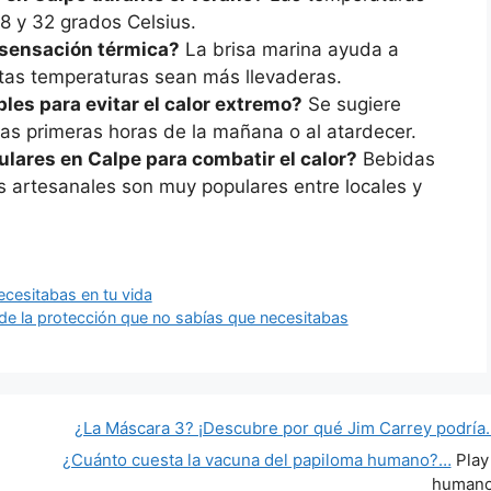
28 y 32 grados Celsius.
 sensación térmica?
La brisa marina ayuda a
altas temperaturas sean más llevaderas.
es para evitar el calor extremo?
Se sugiere
n las primeras horas de la mañana o al atardecer.
lares en Calpe para combatir el calor?
Bebidas
s artesanales son muy populares entre locales y
ecesitabas en tu vida
de la protección que no sabías que necesitabas
¿La Máscara 3? ¡Descubre por qué Jim Carrey podría
¿Cuánto cuesta la vacuna del papiloma humano?…
Play
human