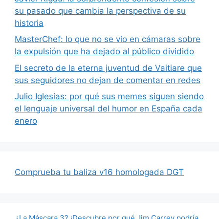
su pasado que cambia la perspectiva de su
historia
MasterChef: lo que no se vio en cámaras sobre
la expulsión que ha dejado al público dividido
El secreto de la eterna juventud de Vaitiare que
sus seguidores no dejan de comentar en redes
Julio Iglesias: por qué sus memes siguen siendo
el lenguaje universal del humor en España cada
enero
Comprueba tu baliza v16 homologada DGT
¿La Máscara 3? ¡Descubre por qué Jim Carrey podría…