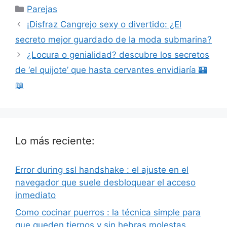
Categorías
Parejas
¡Disfraz Cangrejo sexy o divertido: ¿El
secreto mejor guardado de la moda submarina?
¿Locura o genialidad? descubre los secretos
de ‘el quijote’ que hasta cervantes envidiaría 🏰
📖
Lo más reciente:
Error during ssl handshake : el ajuste en el
navegador que suele desbloquear el acceso
inmediato
Como cocinar puerros : la técnica simple para
que queden tiernos y sin hebras molestas