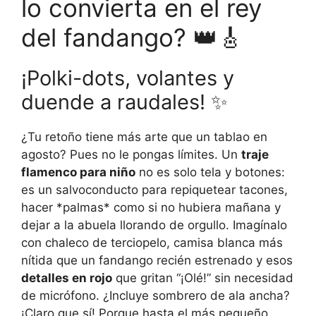
lo convierta en el rey
del fandango? 👑🎸
¡Polki-dots, volantes y
duende a raudales! ✨
¿Tu retoño tiene más arte que un tablao en
agosto? Pues no le pongas límites. Un
traje
flamenco para niño
no es solo tela y botones:
es un salvoconducto para repiquetear tacones,
hacer *palmas* como si no hubiera mañana y
dejar a la abuela llorando de orgullo. Imagínalo
con chaleco de terciopelo, camisa blanca más
nítida que un fandango recién estrenado y esos
detalles en rojo
que gritan “¡Olé!” sin necesidad
de micrófono. ¿Incluye sombrero de ala ancha?
¡Claro que sí! Porque hasta el más pequeño