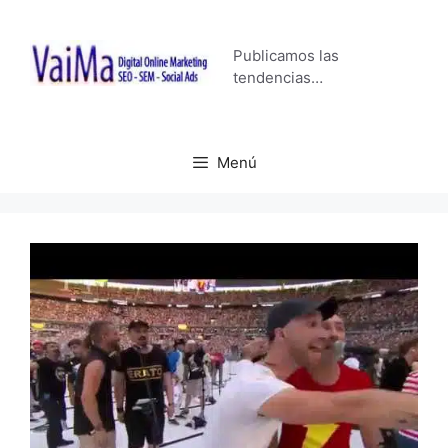
Saltar
al
Publicamos las
contenido
tendencias…
Menú