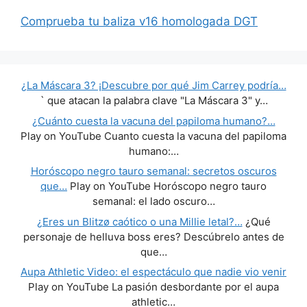
Comprueba tu baliza v16 homologada DGT
¿La Máscara 3? ¡Descubre por qué Jim Carrey podría…
` que atacan la palabra clave "La Máscara 3" y…
¿Cuánto cuesta la vacuna del papiloma humano?…
Play on YouTube Cuanto cuesta la vacuna del papiloma
humano:…
Horóscopo negro tauro semanal: secretos oscuros
que…
Play on YouTube Horóscopo negro tauro
semanal: el lado oscuro…
¿Eres un Blitzø caótico o una Millie letal?…
¿Qué
personaje de helluva boss eres? Descúbrelo antes de
que…
Aupa Athletic Video: el espectáculo que nadie vio venir
Play on YouTube La pasión desbordante por el aupa
athletic…