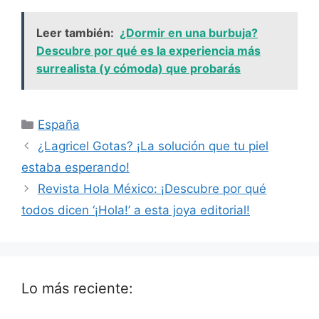
Leer también:
¿Dormir en una burbuja?
Descubre por qué es la experiencia más
surrealista (y cómoda) que probarás
Categorías
España
¿Lagricel Gotas? ¡La solución que tu piel
estaba esperando!
Revista Hola México: ¡Descubre por qué
todos dicen ‘¡Hola!’ a esta joya editorial!
Lo más reciente: