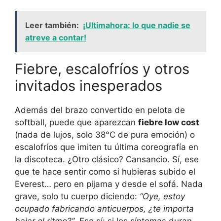
Leer también:
¡Ultimahora: lo que nadie se
atreve a contar!
Fiebre, escalofríos y otros
invitados inesperados
Además del brazo convertido en pelota de
softball, puede que aparezcan
fiebre low cost
(nada de lujos, solo 38°C de pura emoción) o
escalofríos que imiten tu última coreografía en
la discoteca. ¿Otro clásico? Cansancio. Sí, ese
que te hace sentir como si hubieras subido el
Everest… pero en pijama y desde el sofá. Nada
grave, solo tu cuerpo diciendo:
“Oye, estoy
ocupado fabricando anticuerpos, ¿te importa
bajar el ritmo?”
. Eso sí: si los síntomas duran