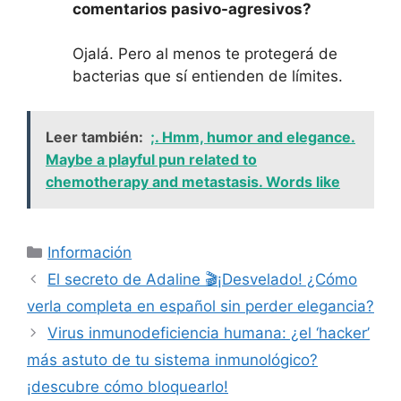
comentarios pasivo-agresivos?
Ojalá. Pero al menos te protegerá de
bacterias que sí entienden de límites.
Leer también:
;. Hmm, humor and elegance.
Maybe a playful pun related to
chemotherapy and metastasis. Words like
Categorías
Información
El secreto de Adaline 🎬¡Desvelado! ¿Cómo
verla completa en español sin perder elegancia?
Virus inmunodeficiencia humana: ¿el ‘hacker’
más astuto de tu sistema inmunológico?
¡descubre cómo bloquearlo!