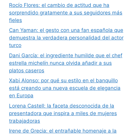
Rocío Flores: el cambio de actitud que ha
sorprendido gratamente a sus seguidores más
fieles
Can Yaman: el gesto con una fan española que
demuestra la verdadera personalidad del actor
turco
Dani García: el ingrediente humilde que el chef
estrella michelín nunca olvida añadir a sus
platos caseros
Xabi Alonso: por qué su estilo en el banquillo
está creando una nueva escuela de elegancia
en Europa
Lorena Castell: la faceta desconocida de la
presentadora que inspira a miles de mujeres
trabajadoras
Irene de Grecia: el entrañable homenaje a la