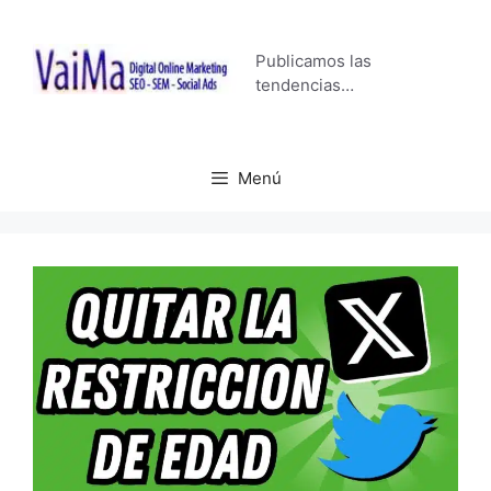
Saltar
al
Publicamos las
contenido
tendencias…
Menú