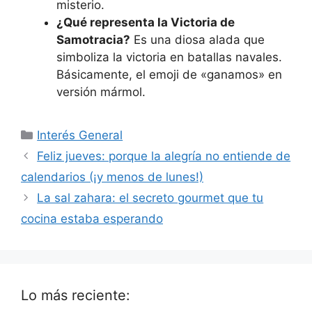
misterio.
¿Qué representa la Victoria de
Samotracia?
Es una diosa alada que
simboliza la victoria en batallas navales.
Básicamente, el emoji de «ganamos» en
versión mármol.
Categorías
Interés General
Feliz jueves: porque la alegría no entiende de
calendarios (¡y menos de lunes!)
La sal zahara: el secreto gourmet que tu
cocina estaba esperando
Lo más reciente: