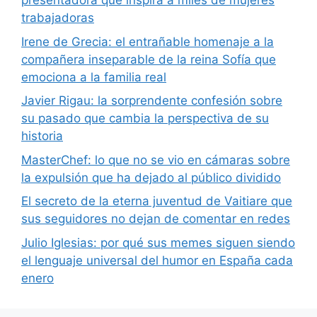
presentadora que inspira a miles de mujeres
trabajadoras
Irene de Grecia: el entrañable homenaje a la
compañera inseparable de la reina Sofía que
emociona a la familia real
Javier Rigau: la sorprendente confesión sobre
su pasado que cambia la perspectiva de su
historia
MasterChef: lo que no se vio en cámaras sobre
la expulsión que ha dejado al público dividido
El secreto de la eterna juventud de Vaitiare que
sus seguidores no dejan de comentar en redes
Julio Iglesias: por qué sus memes siguen siendo
el lenguaje universal del humor en España cada
enero