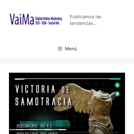
Saltar
al
Publicamos las
contenido
tendencias…
Menú