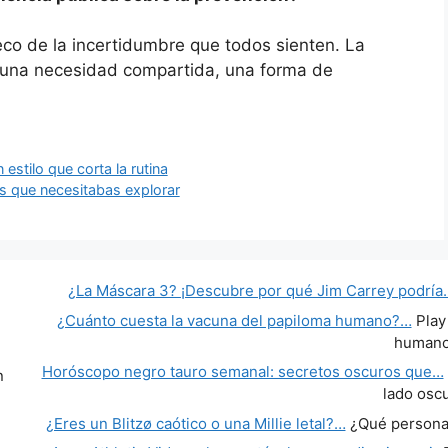
eco de la incertidumbre que todos sienten. La
 una necesidad compartida, una forma de
 estilo que corta la rutina
as que necesitabas explorar
¿La Máscara 3? ¡Descubre por qué Jim Carrey podría
¿Cuánto cuesta la vacuna del papiloma humano?…
Play
human
Horóscopo negro tauro semanal: secretos oscuros que…
n
lado osc
¿Eres un Blitzø caótico o una Millie letal?…
¿Qué personaj