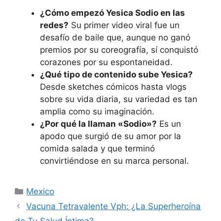
¿Cómo empezó Yesica Sodio en las
redes?
Su primer video viral fue un
desafío de baile que, aunque no ganó
premios por su coreografía, sí conquistó
corazones por su espontaneidad.
¿Qué tipo de contenido sube Yesica?
Desde sketches cómicos hasta vlogs
sobre su vida diaria, su variedad es tan
amplia como su imaginación.
¿Por qué la llaman «Sodio»?
Es un
apodo que surgió de su amor por la
comida salada y que terminó
convirtiéndose en su marca personal.
Categorías
Mexico
Vacuna Tetravalente Vph: ¿La Superheroína
de Tu Salud Íntima?