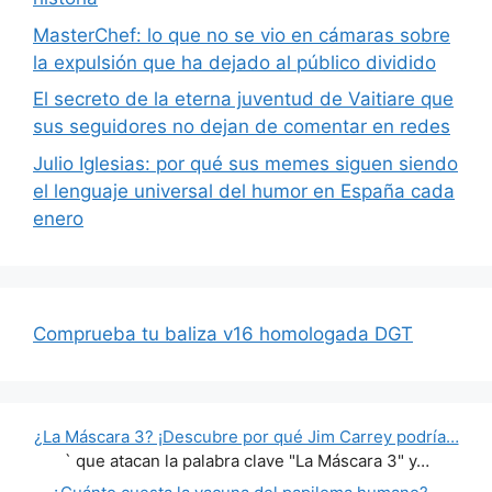
MasterChef: lo que no se vio en cámaras sobre
la expulsión que ha dejado al público dividido
El secreto de la eterna juventud de Vaitiare que
sus seguidores no dejan de comentar en redes
Julio Iglesias: por qué sus memes siguen siendo
el lenguaje universal del humor en España cada
enero
Comprueba tu baliza v16 homologada DGT
¿La Máscara 3? ¡Descubre por qué Jim Carrey podría…
` que atacan la palabra clave "La Máscara 3" y…