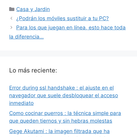
Categorías
Casa y Jardin
¿Podrán los móviles sustituir a tu PC?
Para los que juegan en línea, esto hace toda
la diferencia…
Lo más reciente:
Error during ssl handshake : el ajuste en el
navegador que suele desbloquear el acceso
inmediato
Como cocinar puerros : la técnica simple para
que queden tiernos y sin hebras molestas
Gege Akutami : la imagen filtrada que ha