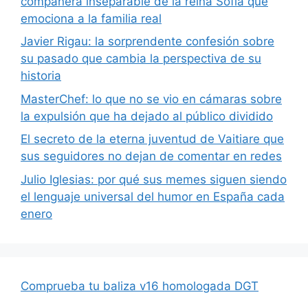
compañera inseparable de la reina Sofía que
emociona a la familia real
Javier Rigau: la sorprendente confesión sobre
su pasado que cambia la perspectiva de su
historia
MasterChef: lo que no se vio en cámaras sobre
la expulsión que ha dejado al público dividido
El secreto de la eterna juventud de Vaitiare que
sus seguidores no dejan de comentar en redes
Julio Iglesias: por qué sus memes siguen siendo
el lenguaje universal del humor en España cada
enero
Comprueba tu baliza v16 homologada DGT