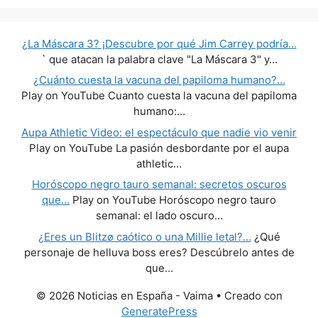
¿La Máscara 3? ¡Descubre por qué Jim Carrey podría…
` que atacan la palabra clave "La Máscara 3" y…
¿Cuánto cuesta la vacuna del papiloma humano?…
Play on YouTube Cuanto cuesta la vacuna del papiloma
humano:…
Aupa Athletic Video: el espectáculo que nadie vio venir
Play on YouTube La pasión desbordante por el aupa
athletic…
Horóscopo negro tauro semanal: secretos oscuros
que…
Play on YouTube Horóscopo negro tauro
semanal: el lado oscuro…
¿Eres un Blitzø caótico o una Millie letal?…
¿Qué
personaje de helluva boss eres? Descúbrelo antes de
que…
© 2026 Noticias en España - Vaima
• Creado con
GeneratePress