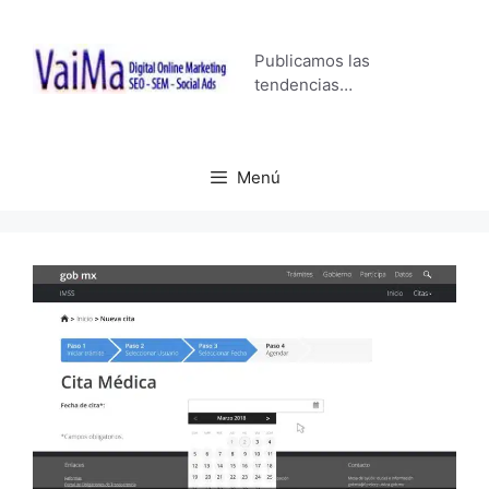
Saltar
al
Publicamos las
contenido
tendencias…
Menú