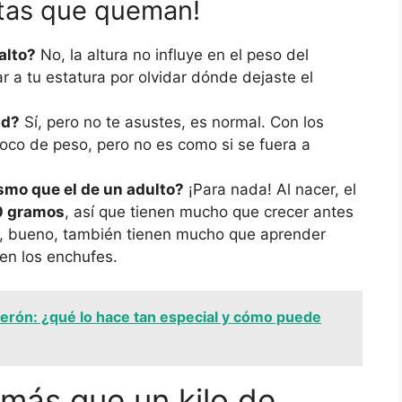
ntas que queman!
alto?
No, la altura no influye en el peso del
r a tu estatura por olvidar dónde dejaste el
ad?
Sí, pero no te asustes, es normal. Con los
oco de peso, pero no es como si se fuera a
smo que el de un adulto?
¡Para nada! Al nacer, el
 gramos
, así que tienen mucho que crecer antes
 Y, bueno, también tienen mucho que aprender
en los enchufes.
berón: ¿qué lo hace tan especial y cómo puede
 más que un kilo de