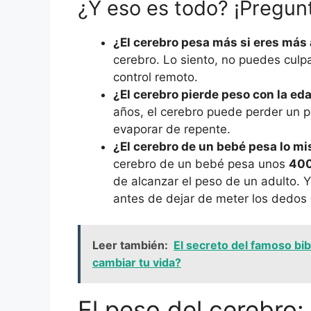
¿Y eso es todo? ¡Pregu
¿El cerebro pesa más si eres más 
cerebro. Lo siento, no puedes culpa
control remoto.
¿El cerebro pierde peso con la ed
años, el cerebro puede perder un p
evaporar de repente.
¿El cerebro de un bebé pesa lo mi
cerebro de un bebé pesa unos
400
de alcanzar el peso de un adulto.
antes de dejar de meter los dedos 
Leer también:
El secreto del famoso bi
cambiar tu vida?
El peso del cerebro: