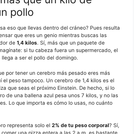
n pollo
a eso que llevas dentro del cráneo? Pues resulta
ensar que eres un genio mientras buscas las
edor de
1,4 kilos
. Sí, más que un paquete de
magínate: si tu cabeza fuera un supermercado, el
 llega a ser el pollo del domingo.
ue por tener un cerebro más pesado eres más
uí el peso tampoco. Un cerebro de 1,4 kilos es el
za que seas el próximo Einstein. De hecho, si lo
o de una ballena azul pesa unos 7 kilos, y no las
es. Lo que importa es cómo lo usas, no cuánto
ro representa solo el
2% de tu peso corporal
? Sí,
comer una pizza entera a las 2 a.m. es bastante