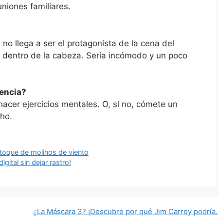
uniones familiares.
no llega a ser el protagonista de la cena del
 dentro de la cabeza. Sería incómodo y un poco
gencia?
acer ejercicios mentales. O, si no, cómete un
cho.
n toque de molinos de viento
gital sin dejar rastro!
¿La Máscara 3? ¡Descubre por qué Jim Carrey podría