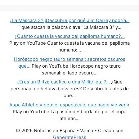
¿La Máscara 3? ¡Descubre por qué Jim Carrey podría…
` que atacan la palabra clave "La Máscara 3" y…
¿Cuánto cuesta la vacuna del papiloma humano?…
Play on YouTube Cuanto cuesta la vacuna del papiloma
humano:…
Horóscopo negro tauro semanal: secretos oscuros
que…
Play on YouTube Horóscopo negro tauro
semanal: el lado oscuro…
¿Eres un Blitzø caótico o una Millie letal?…
¿Qué
personaje de helluva boss eres? Descúbrelo antes de
que…
Aupa Athletic Video: el espectáculo que nadie vio venir
Play on YouTube La pasión desbordante por el aupa
athletic…
© 2026 Noticias en España - Vaima
• Creado con
GeneratePress