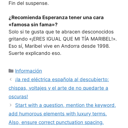
Fin del suspense.
¿Recomienda Esperanza tener una cara
«famosa sin fama»?
Solo si te gusta que te abracen desconocidos
gritando «¡ERES IGUAL QUE MI TÍA MARIBEL!».
Eso sí, Maribel vive en Andorra desde 1998.
Suerte explicando eso.
Categorías
Información
¡la red eléctrica española al descubierto:
chispas, voltajes y el arte de no quedarte a
oscuras!
Start with a question, mention the keyword,
add humorous elements with luxury terms.
Also, ensure correct punctuation spacing.