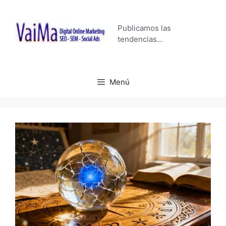
Saltar
al
Publicamos las
contenido
tendencias…
Menú