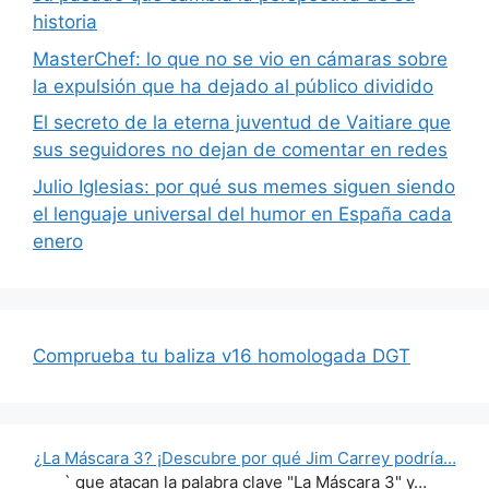
historia
MasterChef: lo que no se vio en cámaras sobre
la expulsión que ha dejado al público dividido
El secreto de la eterna juventud de Vaitiare que
sus seguidores no dejan de comentar en redes
Julio Iglesias: por qué sus memes siguen siendo
el lenguaje universal del humor en España cada
enero
Comprueba tu baliza v16 homologada DGT
¿La Máscara 3? ¡Descubre por qué Jim Carrey podría…
` que atacan la palabra clave "La Máscara 3" y…