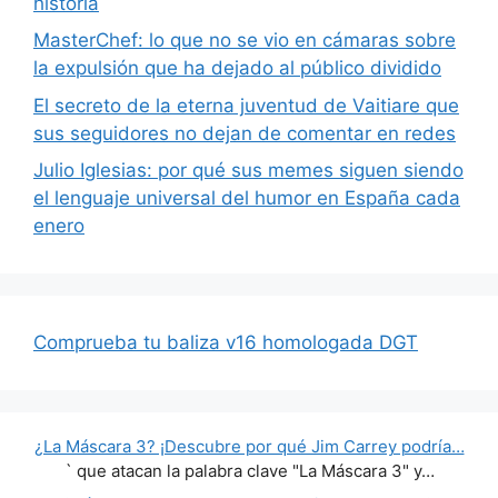
historia
MasterChef: lo que no se vio en cámaras sobre
la expulsión que ha dejado al público dividido
El secreto de la eterna juventud de Vaitiare que
sus seguidores no dejan de comentar en redes
Julio Iglesias: por qué sus memes siguen siendo
el lenguaje universal del humor en España cada
enero
Comprueba tu baliza v16 homologada DGT
¿La Máscara 3? ¡Descubre por qué Jim Carrey podría…
` que atacan la palabra clave "La Máscara 3" y…