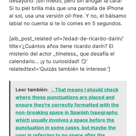
desayuno: ¡sin miedo, pero sin ahogar la cara!
Si tu piel brilla más que una pantalla de iPhone
al sol, usa una versión
oil-free
. Y no, el bálsamo
labial no cuenta si te lo comes en 5 segundos.
[aib_post_related url=’/edad-de-ricardo-darin/’
title=’¿Cuántos años tiene ricardo darín? El
misterio del actor _timeless_ que desafía el
calendario… ¡y tu curiosidad! 😏’
relatedtext=’Quizás también te interese:’]
Leer también:
;. That means I should check
where these punctuations are placed and
ensure they're correctly formatted with the
non-breaking space in Spanish typography,
which usually involves a space before the
punctuation in some cases, but maybe the
user is referring to no space after the