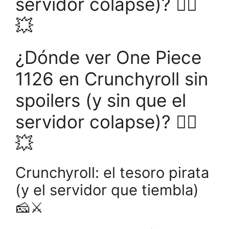
servidor colapse)? 🏴‍☠️
💥
¿Dónde ver One Piece
1126 en Crunchyroll sin
spoilers (y sin que el
servidor colapse)? 🏴‍☠️
💥
Crunchyroll: el tesoro pirata
(y el servidor que tiembla)
🧀⚔️