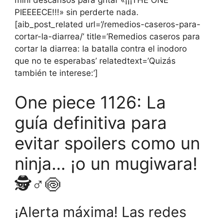
mini descansos para gritar «¡¡¡THE ONE
PIEEEECE!!!» sin perderte nada.
[aib_post_related url=’/remedios-caseros-para-
cortar-la-diarrea/’ title=’Remedios caseros para
cortar la diarrea: la batalla contra el inodoro
que no te esperabas’ relatedtext=’Quizás
también te interese:’]
One piece 1126: La
guía definitiva para
evitar spoilers como un
ninja… ¡o un mugiwara!
🕵️♂️🍥
¡Alerta máxima! Las redes