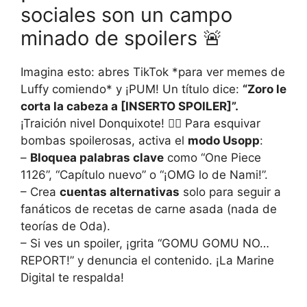
sociales son un campo
minado de spoilers 🚨
Imagina esto: abres TikTok *para ver memes de
Luffy comiendo* y ¡PUM! Un título dice:
“Zoro le
corta la cabeza a [INSERTO SPOILER]”.
¡Traición nivel Donquixote! 🏴‍☠️ Para esquivar
bombas spoilerosas, activa el
modo Usopp
:
–
Bloquea palabras clave
como “One Piece
1126”, “Capítulo nuevo” o “¡OMG lo de Nami!”.
– Crea
cuentas alternativas
solo para seguir a
fanáticos de recetas de carne asada (nada de
teorías de Oda).
– Si ves un spoiler, ¡grita “GOMU GOMU NO…
REPORT!” y denuncia el contenido. ¡La Marine
Digital te respalda!