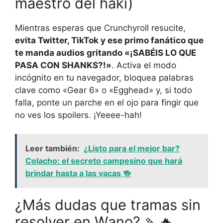
maestro del haki)
Mientras esperas que Crunchyroll resucite,
evita Twitter, TikTok y ese primo fanático que
te manda audios gritando «¡SABÉIS LO QUE
PASA CON SHANKS?!»
. Activa el modo
incógnito en tu navegador, bloquea palabras
clave como «Gear 6» o «Egghead» y, si todo
falla, ponte un parche en el ojo para fingir que
no ves los spoilers. ¡Yeeee-hah!
Leer también:
¿Listo para el mejor bar?
Colacho: el secreto campesino que hará
brindar hasta a las vacas 🍻
¿Más dudas que tramas sin
resolver en Wano? 🍡🔥