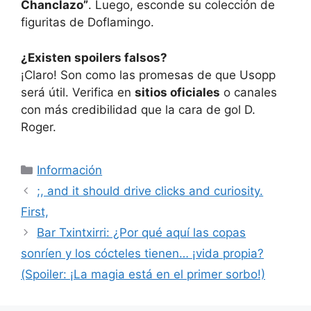
Chanclazo”
. Luego, esconde su colección de
figuritas de Doflamingo.
¿Existen spoilers falsos?
¡Claro! Son como las promesas de que Usopp
será útil. Verifica en
sitios oficiales
o canales
con más credibilidad que la cara de gol D.
Roger.
Categorías
Información
;, and it should drive clicks and curiosity.
First,
Bar Txintxirri: ¿Por qué aquí las copas
sonríen y los cócteles tienen… ¡vida propia?
(Spoiler: ¡La magia está en el primer sorbo!)