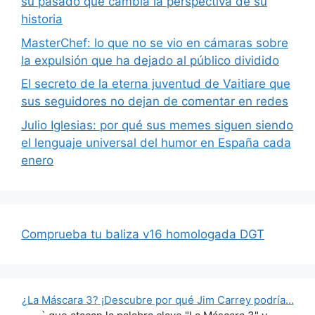
su pasado que cambia la perspectiva de su
historia
MasterChef: lo que no se vio en cámaras sobre
la expulsión que ha dejado al público dividido
El secreto de la eterna juventud de Vaitiare que
sus seguidores no dejan de comentar en redes
Julio Iglesias: por qué sus memes siguen siendo
el lenguaje universal del humor en España cada
enero
Comprueba tu baliza v16 homologada DGT
¿La Máscara 3? ¡Descubre por qué Jim Carrey podría…