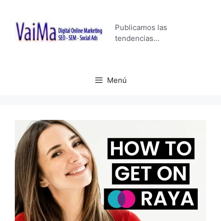
Saltar
al
Publicamos las
contenido
tendencias…
Menú