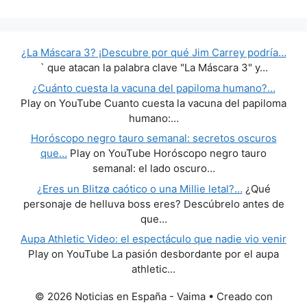
¿La Máscara 3? ¡Descubre por qué Jim Carrey podría…
` que atacan la palabra clave "La Máscara 3" y…
¿Cuánto cuesta la vacuna del papiloma humano?…
Play on YouTube Cuanto cuesta la vacuna del papiloma
humano:…
Horóscopo negro tauro semanal: secretos oscuros
que…
Play on YouTube Horóscopo negro tauro
semanal: el lado oscuro…
¿Eres un Blitzø caótico o una Millie letal?…
¿Qué
personaje de helluva boss eres? Descúbrelo antes de
que…
Aupa Athletic Video: el espectáculo que nadie vio venir
Play on YouTube La pasión desbordante por el aupa
athletic…
© 2026 Noticias en España - Vaima
• Creado con