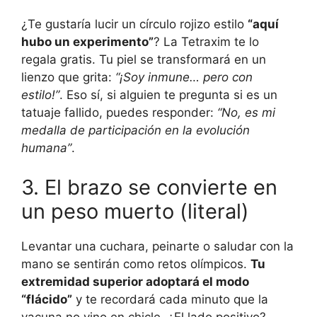
¿Te gustaría lucir un círculo rojizo estilo
“aquí
hubo un experimento”
? La Tetraxim te lo
regala gratis. Tu piel se transformará en un
lienzo que grita:
“¡Soy inmune… pero con
estilo!”
. Eso sí, si alguien te pregunta si es un
tatuaje fallido, puedes responder:
“No, es mi
medalla de participación en la evolución
humana”
.
3. El brazo se convierte en
un peso muerto (literal)
Levantar una cuchara, peinarte o saludar con la
mano se sentirán como retos olímpicos.
Tu
extremidad superior adoptará el modo
“flácido”
y te recordará cada minuto que la
vacuna no vino en chicle. ¿El lado positivo?