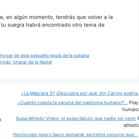
e, en algún momento, tendrás que volver a la
, tu suegra habrá encontrado otro tema de
l hogar de este pequeño espía de la sabana
el más ‘ohana’ de la fiesta!
¿La Máscara 3? ¡Descubre por qué Jim Carrey podría
¿Cuánto cuesta la vacuna del papiloma humano?…
Play
human
Aupa Athletic Video: el espectáculo que nadie vio venir
P
n
athleti
Horóscopo negro tauro semanal: secretos oscuros que…