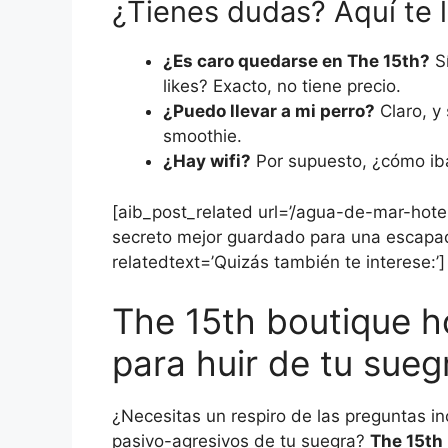
¿Tienes dudas? Aquí te l
¿Es caro quedarse en The 15th?
Sí
likes? Exacto, no tiene precio.
¿Puedo llevar a mi perro?
Claro, y
smoothie.
¿Hay wifi?
Por supuesto, ¿cómo iba
[aib_post_related url=’/agua-de-mar-hotel
secreto mejor guardado para una escapada
relatedtext=’Quizás también te interese:’]
The 15th boutique ho
para huir de tu sueg
¿Necesitas un respiro de las preguntas in
pasivo-agresivos de tu suegra?
The 15th