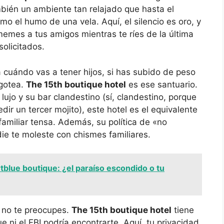
bién un ambiente tan relajado que hasta el
o el humo de una vela. Aquí, el silencio es oro, y
memes a tus amigos mientras te ríes de la última
solicitados.
 cuándo vas a tener hijos, si has subido de peso
 gotea.
The 15th boutique hotel
es ese santuario.
lujo y su bar clandestino (sí, clandestino, porque
ir un tercer mojito), este hotel es el equivalente
amiliar tensa. Además, su política de «no
ie te moleste con chismes familiares.
tblue boutique: ¿el paraíso escondido o tu
, no te preocupes.
The 15th boutique hotel
tiene
ni el FBI podría encontrarte. Aquí, tu privacidad