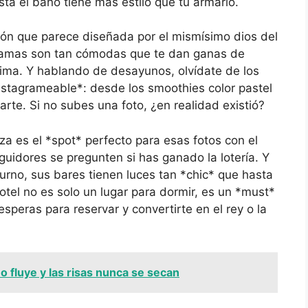
asta el baño tiene más estilo que tu armario.
ión que parece diseñada por el mismísimo dios del
 camas son tan cómodas que te dan ganas de
cima. Y hablando de desayunos, olvídate de los
instagrameable*: desde los smoothies color pastel
rte. Si no subes una foto, ¿en realidad existió?
za es el *spot* perfecto para esas fotos con el
uidores se pregunten si has ganado la lotería. Y
turno, sus bares tienen luces tan *chic* que hasta
hotel no es solo un lugar para dormir, es un *must*
speras para reservar y convertirte en el rey o la
o fluye y las risas nunca se secan