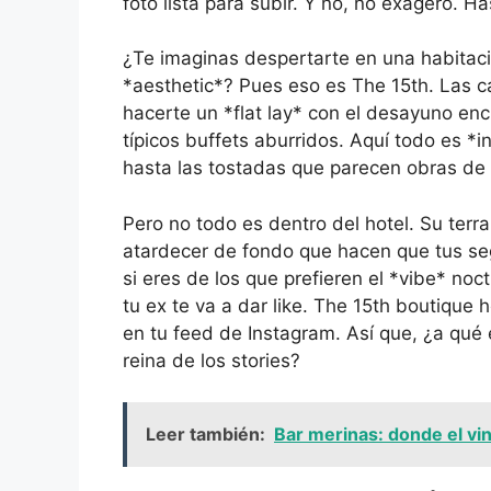
foto lista para subir. Y no, no exagero. H
¿Te imaginas despertarte en una habitac
*aesthetic*? Pues eso es The 15th. Las
hacerte un *flat lay* con el desayuno en
típicos buffets aburridos. Aquí todo es *
hasta las tostadas que parecen obras de a
Pero no todo es dentro del hotel. Su terra
atardecer de fondo que hacen que tus seg
si eres de los que prefieren el *vibe* noc
tu ex te va a dar like. The 15th boutique 
en tu feed de Instagram. Así que, ¿a qué e
reina de los stories?
Leer también:
Bar merinas: donde el vin