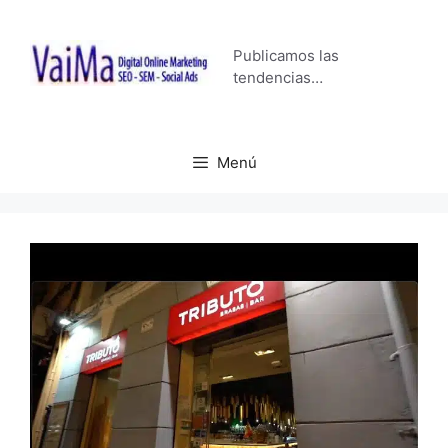
Saltar
al
Publicamos las
contenido
tendencias…
Menú