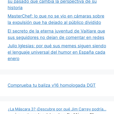
su pasado que cambia la perspectiva de su
historia
MasterChef: lo que no se vio en cámaras sobre
la expulsión que ha dejado al público dividido
El secreto de la eterna juventud de Vaitiare que
sus seguidores no dejan de comentar en redes
Julio Iglesias: por qué sus memes siguen siendo
el lenguaje universal del humor en España cada
enero
Comprueba tu baliza v16 homologada DGT
¿La Máscara 3? ¡Descubre por qué Jim Carrey podría…