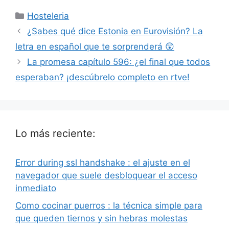
Categorías
Hosteleria
¿Sabes qué dice Estonia en Eurovisión? La
letra en español que te sorprenderá 😲
La promesa capítulo 596: ¿el final que todos
esperaban? ¡descúbrelo completo en rtve!
Lo más reciente:
Error during ssl handshake : el ajuste en el
navegador que suele desbloquear el acceso
inmediato
Como cocinar puerros : la técnica simple para
que queden tiernos y sin hebras molestas