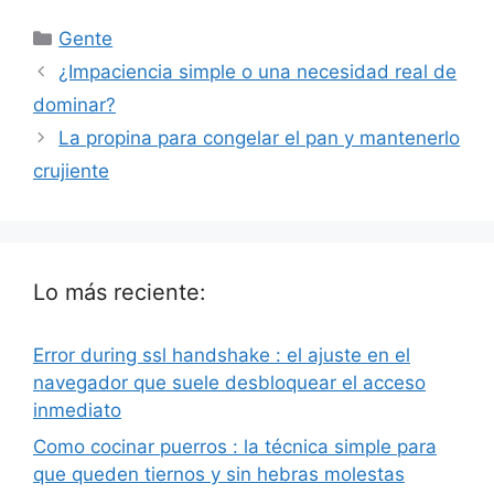
Categorías
Gente
¿Impaciencia simple o una necesidad real de
dominar?
La propina para congelar el pan y mantenerlo
crujiente
Lo más reciente:
Error during ssl handshake : el ajuste en el
navegador que suele desbloquear el acceso
inmediato
Como cocinar puerros : la técnica simple para
que queden tiernos y sin hebras molestas