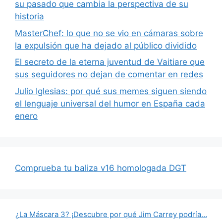
su pasado que cambia la perspectiva de su
historia
MasterChef: lo que no se vio en cámaras sobre
la expulsión que ha dejado al público dividido
El secreto de la eterna juventud de Vaitiare que
sus seguidores no dejan de comentar en redes
Julio Iglesias: por qué sus memes siguen siendo
el lenguaje universal del humor en España cada
enero
Comprueba tu baliza v16 homologada DGT
¿La Máscara 3? ¡Descubre por qué Jim Carrey podría…