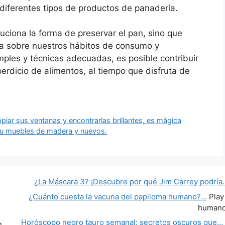
 diferentes tipos de productos de panadería.
uciona la forma de preservar el pan, sino que
a sobre nuestros hábitos de consumo y
mples y técnicas adecuadas, es posible contribuir
perdicio de alimentos, al tiempo que disfruta de
iar sus ventanas y encontrarlas brillantes, es mágica
 su muebles de madera y nuevos.
¿La Máscara 3? ¡Descubre por qué Jim Carrey podría
¿Cuánto cuesta la vacuna del papiloma humano?…
Play
human
Horóscopo negro tauro semanal: secretos oscuros que…
n