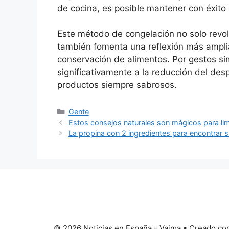
de cocina, es posible mantener con éxito
Este método de congelación no solo revol
también fomenta una reflexión más ampli
conservación de alimentos. Por gestos si
significativamente a la reducción del des
productos siempre sabrosos.
Categorías
Gente
Estos consejos naturales son mágicos para limp
La propina con 2 ingredientes para encontrar
© 2026 Noticias en España - Vaima
• Creado co