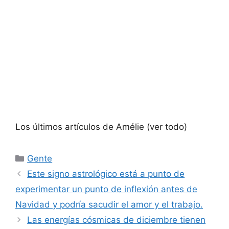
Los últimos artículos de Amélie
(ver todo)
Categorías
Gente
Este signo astrológico está a punto de
experimentar un punto de inflexión antes de
Navidad y podría sacudir el amor y el trabajo.
Las energías cósmicas de diciembre tienen