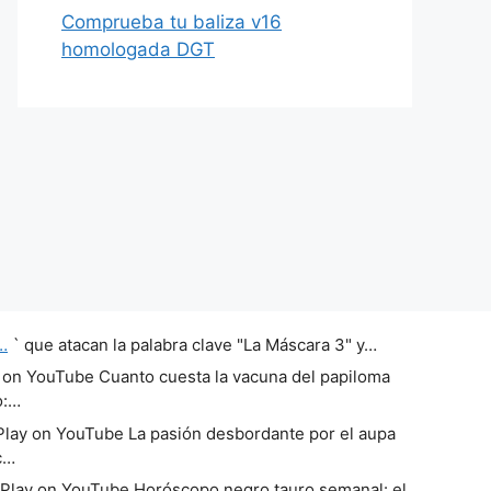
Comprueba tu baliza v16
homologada DGT
…
` que atacan la palabra clave "La Máscara 3" y…
 on YouTube Cuanto cuesta la vacuna del papiloma
o:…
lay on YouTube La pasión desbordante por el aupa
c…
Play on YouTube Horóscopo negro tauro semanal: el