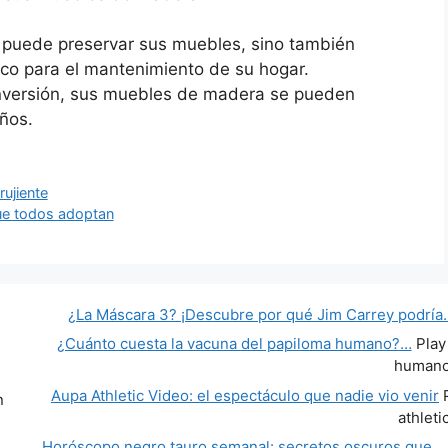
lo puede preservar sus muebles, sino también
o para el mantenimiento de su hogar.
nversión, sus muebles de madera se pueden
ños.
rujiente
que todos adoptan
¿La Máscara 3? ¡Descubre por qué Jim Carrey podría
¿Cuánto cuesta la vacuna del papiloma humano?…
Play
human
Aupa Athletic Video: el espectáculo que nadie vio venir
P
n
athleti
Horóscopo negro tauro semanal: secretos oscuros que…